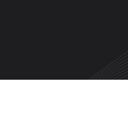
●
●
关于谱尼
投资者关系
新闻资
集团简介
基本情况
集团新闻
资质荣誉
董高监简介
行业动态
党建工作
集团公告
信息公示
可持续发展
定期报告
精选课程
加入谱尼
投资者交流互动
低碳乐活