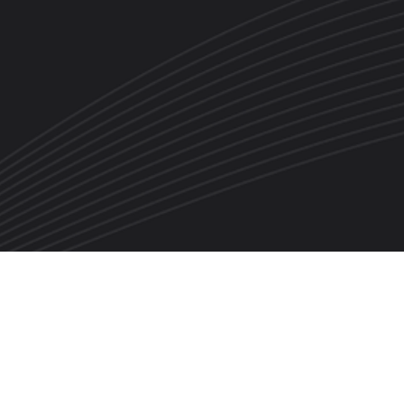
●
●
讯
资源中心
谱尼成员站
谱尼学院
鼎盛鑫检测
报告查询
谱尼测试
武汉车附所
谱尼生物医药
ESG数据库