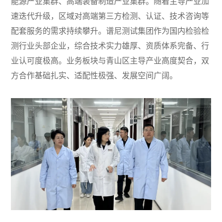
能源产业集群、高端装备制造产业集群。随着主导产业加
速迭代升级，区域对高端第三方检测、认证、技术咨询等
配套服务的需求持续攀升。谱尼测试集团作为国内检验检
测行业头部企业，综合技术实力雄厚、资质体系完备、行
业认可度极高。业务板块与青山区主导产业高度契合，双
方合作基础扎实、适配性极强、发展空间广阔。